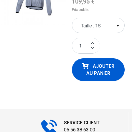
Prix de base
109,95 €
Prix public
keyboard_arrow_up
keyboard_arrow_down
AJOUTER
AU PANIER
SERVICE CLIENT
05 56 38 63 00