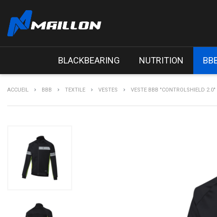
BLACKBEARING
NUTRITION
BB
ACCUEIL
BBB
TEXTILE
VESTES
VESTE BBB "CONTROLSHIELD 2.0"