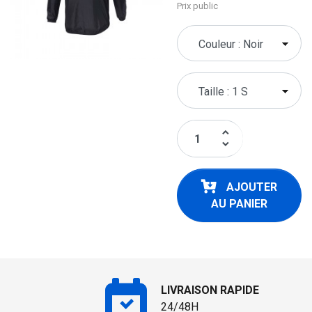
Prix public
keyboard_arrow_up
keyboard_arrow_down
AJOUTER
AU PANIER
LIVRAISON RAPIDE
24/48H