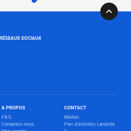
expand_less
 RÉSEAUX SOCIAUX
A PROPOS
CONTACT
F.A.Q
Maillon
Contactez-nous
Parc d’activités Landotte