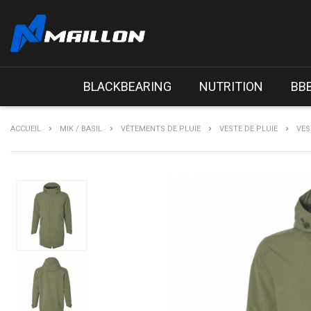
BLACKBEARING
NUTRITION
BB
ACCUEIL
MIK / BASIL
VÊTEMENTS DE PLUIE
VESTE DE PLUIE
VES