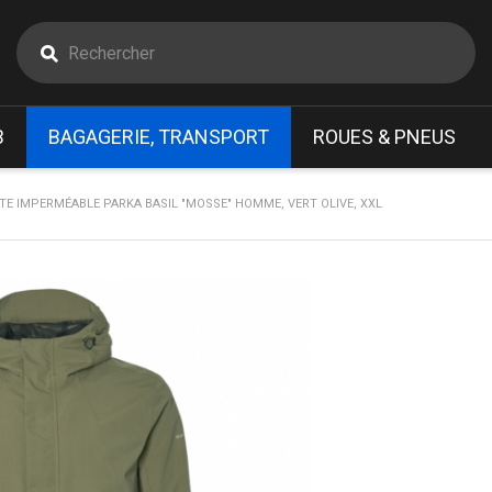
B
BAGAGERIE, TRANSPORT
ROUES & PNEUS
TE IMPERMÉABLE PARKA BASIL "MOSSE" HOMME, VERT OLIVE, XXL