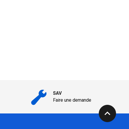
SAV
Faire une demande
expand_less