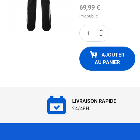
Prix de base
69,99 €
Prix public
keyboard_arrow_up
keyboard_arrow_down
AJOUTER
AU PANIER
LIVRAISON RAPIDE
24/48H