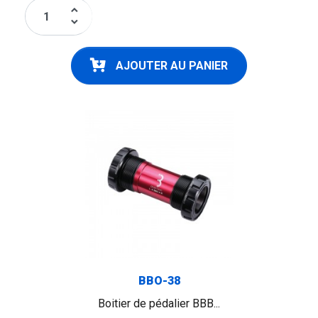
keyboard_arrow_up
keyboard_arrow_down
AJOUTER AU PANIER
BBO-38
Boitier de pédalier BBB...