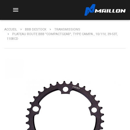

ACCUEIL
BBB DESTOCK
TRANSMISSIONS
PLATEAU ROUTE BBB "COMPACTGEAR", TYPE CAMPA., 10/11V, 39-53T,
110BCD