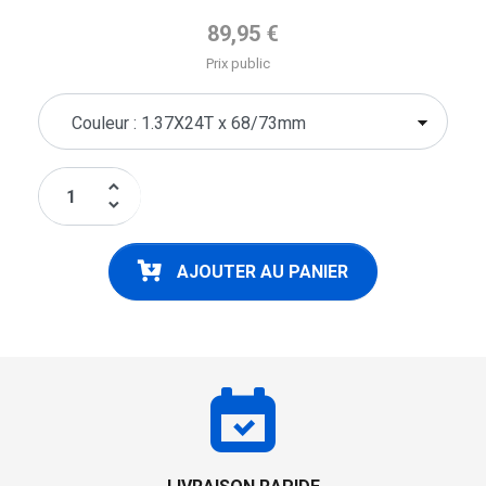
Prix de base
89,95 €
Prix public
keyboard_arrow_up
keyboard_arrow_down
AJOUTER AU PANIER