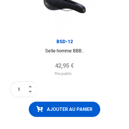
BSD-12
Selle homme BBB...
Prix de base
42,95 €
Prix public
keyboard_arrow_up
keyboard_arrow_down
AJOUTER AU PANIER