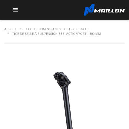

ACCUEIL
BBB
COMPOSANTS
TIGE DE SELLE
TIGE DE SELLE À SUSPENSION BBB "ACTIONPOST", 400 MM