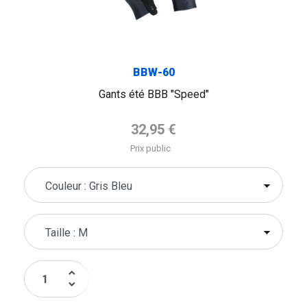
BBW-60
Gants été BBB "Speed"
Prix de base
32,95 €
Prix public
keyboard_arrow_up
keyboard_arrow_down