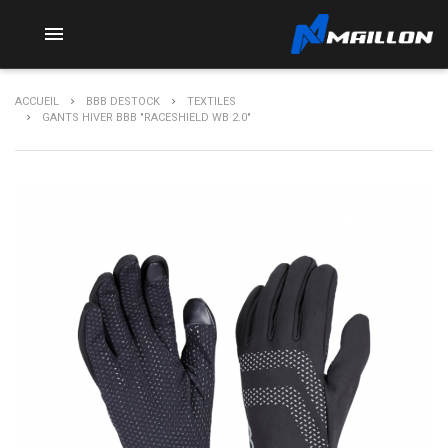

ACCUEIL
BBB DESTOCK
TEXTILES
GANTS HIVER BBB "RACESHIELD WB 2.0"