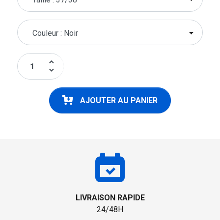
keyboard_arrow_up
keyboard_arrow_down
AJOUTER AU PANIER
LIVRAISON RAPIDE
24/48H