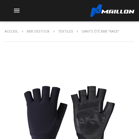

ACCUEIL
BBB DESTOCK
TEXTILES
GANTS ÉTÉ BBB "RACE"