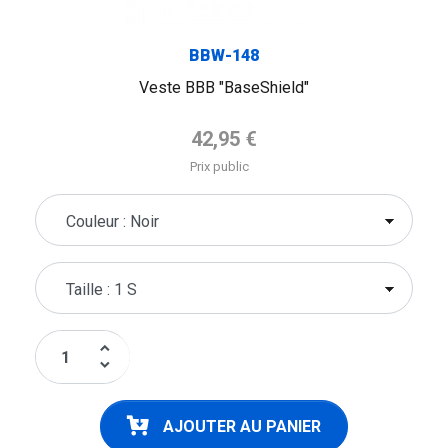
BBW-148
Veste BBB "BaseShield"
Prix de base
42,95 €
Prix public
keyboard_arrow_up
keyboard_arrow_down
AJOUTER AU PANIER