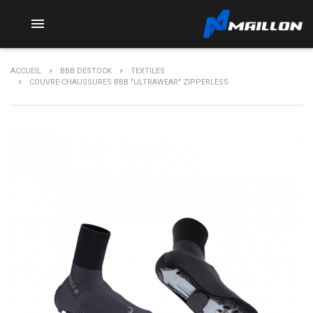

ACCUEIL
BBB DESTOCK
TEXTILES
COUVRE-CHAUSSURES BBB "ULTRAWEAR" ZIPPERLESS