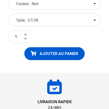
keyboard_arrow_up
keyboard_arrow_down
AJOUTER AU PANIER
LIVRAISON RAPIDE
24/48H