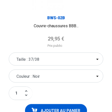
BWS-02B
Couvre-chaussures BBB...
Prix de base
29,95 €
Prix public
keyboard_arrow_up
keyboard_arrow_down
AJOUTER AU PANIER