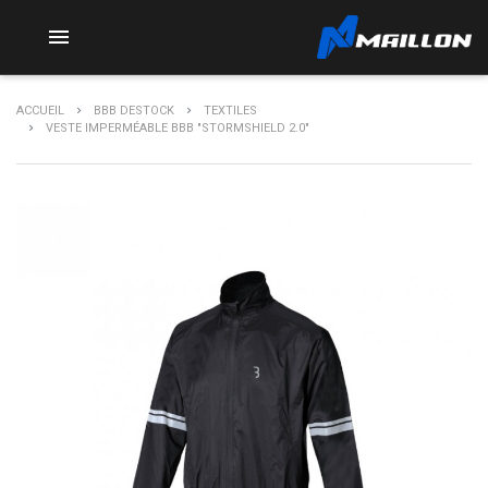

ACCUEIL
BBB DESTOCK
TEXTILES
VESTE IMPERMÉABLE BBB "STORMSHIELD 2.0"