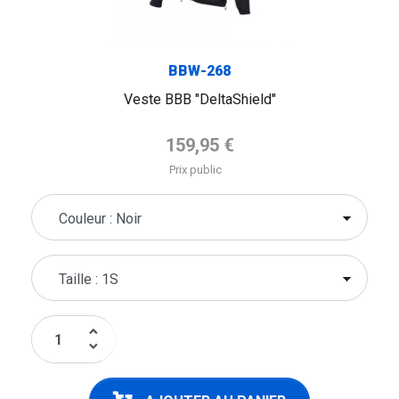
BBW-268
Veste BBB "DeltaShield"
Prix de base
159,95 €
Prix public
keyboard_arrow_up
keyboard_arrow_down