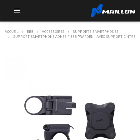

ACCUEIL
BBB
ACCESSOIRES
SUPPORTS SMARTPHONES
SUPPORT SMARTPHONE ADHÉSIF BBB "WARDEN", AVEC SUPPORT CINTRE