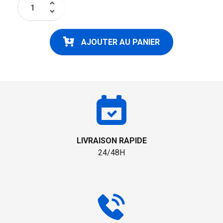
keyboard_arrow_up
keyboard_arrow_down
AJOUTER AU PANIER
LIVRAISON RAPIDE
24/48H