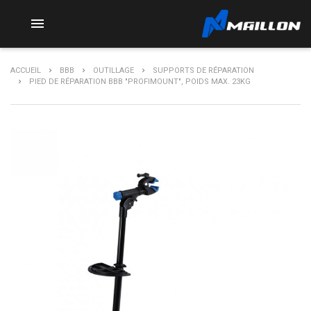

ACCUEIL
BBB
OUTILLAGE
SUPPORTS DE RÉPARATION
PIED DE RÉPARATION BBB "PROFIMOUNT", POIDS MAX. 23KG