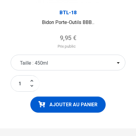
BTL-18
Bidon Porte-Outils BBB...
Prix de base
9,95 €
Prix public
keyboard_arrow_up
keyboard_arrow_down
AJOUTER AU PANIER