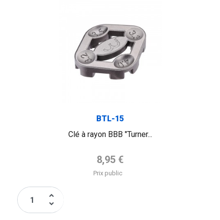
FLAG
BTL-15
Clé à rayon BBB "Turner...
Prix de base
8,95 €
Prix public
keyboard_arrow_up
keyboard_arrow_down