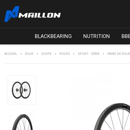
BLACKBEARING
NUTRITION
BB
ACCUEIL
ROUE
SCOPE
ROUES
SPORT - SÉRIE
PAIRE DE ROU