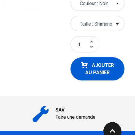
keyboard_arrow_up
keyboard_arrow_down
AJOUTER
AU PANIER
SAV
Faire une demande
expand_less