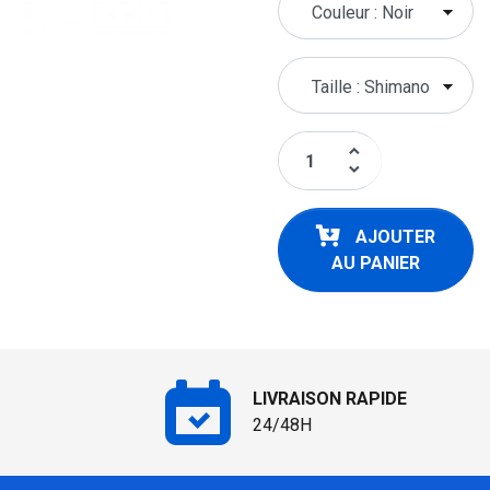
keyboard_arrow_up
keyboard_arrow_down
AJOUTER
AU PANIER
LIVRAISON RAPIDE
24/48H