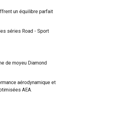
rent un équilibre parfait
 les séries Road - Sport
tème de moyeu Diamond
rformance aérodynamique et
optimisées AEA.