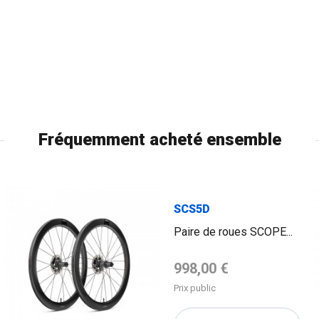
Fréquemment acheté ensemble
SCS5D
Paire de roues SCOPE...
Prix de base
998,00 €
Prix public