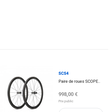
SCS4
Paire de roues SCOPE...
Prix de base
998,00 €
Prix public