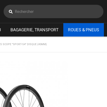
B
BAGAGERIE, TRANSPORT
ROUES & PNEUS
ES SCOPE "SPORT-S4" DISQUE (45MM)