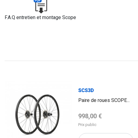
F.A.Q entretien et montage Scope
SCS3D
Paire de roues SCOPE...
Prix de base
998,00 €
Prix public