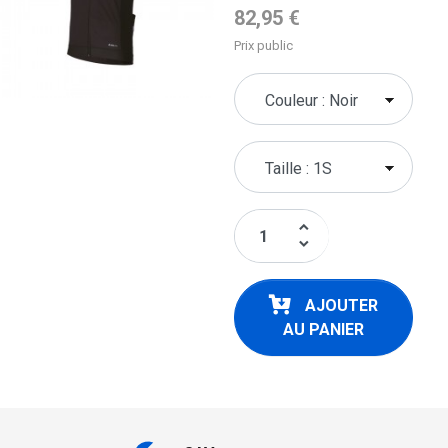
Prix de base
82,95 €
Prix public
keyboard_arrow_up
keyboard_arrow_down
AJOUTER
AU PANIER