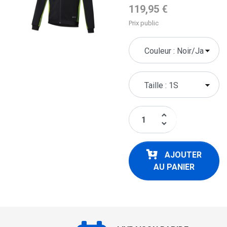
Prix de base
119,95 €
Prix public
keyboard_arrow_up
keyboard_arrow_down
AJOUTER
AU PANIER