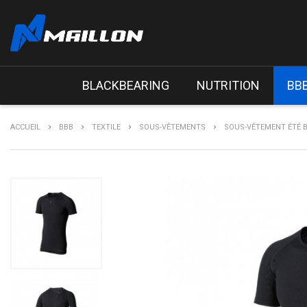
BLACKBEARING
NUTRITION
BB
ACCUEIL
BBB
TEXTILE
SOUS-VÊTEMENTS
SOUS-VÊTEMENT ÉTÉ B