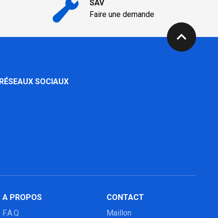
SAV
Faire une demande
expand_less
 RÉSEAUX SOCIAUX
A PROPOS
CONTACT
F.A.Q
Maillon