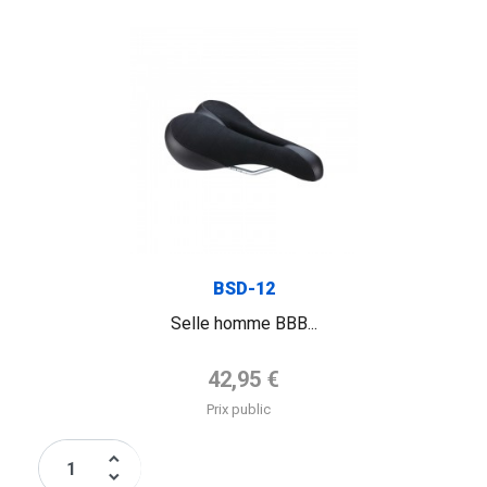
BSD-12
Selle homme BBB...
Prix de base
42,95 €
Prix public
keyboard_arrow_up
keyboard_arrow_down