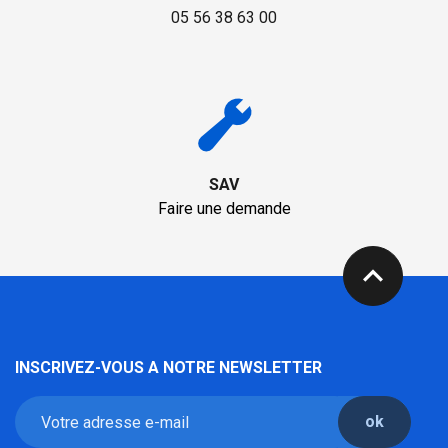
05 56 38 63 00
SAV
Faire une demande
expand_less
INSCRIVEZ-VOUS A NOTRE NEWSLETTER
ok