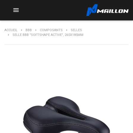

ACCUEIL
BBB
COMPOSANTS
SELLES
SELLE BBB "SOFTSHAPE ACTIVE", 265X185MM