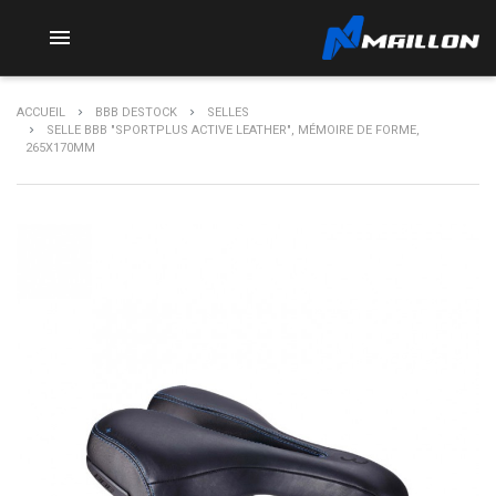

ACCUEIL
BBB DESTOCK
SELLES
SELLE BBB "SPORTPLUS ACTIVE LEATHER", MÉMOIRE DE FORME,
265X170MM