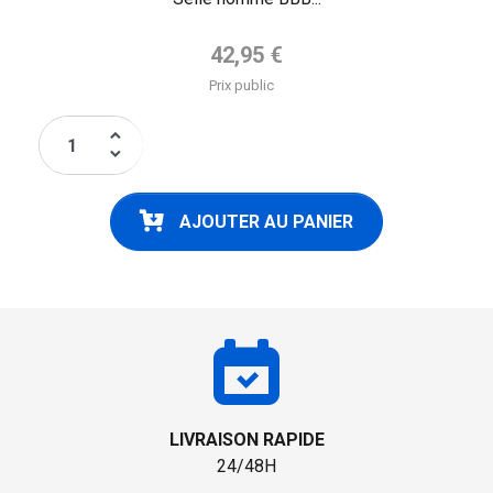
Prix de base
42,95 €
Prix public
keyboard_arrow_up
keyboard_arrow_down
AJOUTER AU PANIER
LIVRAISON RAPIDE
24/48H