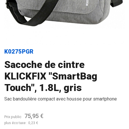
K0275PGR
Sacoche de cintre
KLICKFIX "SmartBag
Touch", 1.8L, gris
Sac bandoulière compact avec housse pour smartphone
75,95 €
Prix public
plus éco taxe : 0,23 €