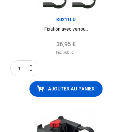
K0211LU
Fixation avec verrou...
Prix de base
36,95 €
Prix public
keyboard_arrow_up
keyboard_arrow_down
AJOUTER AU PANIER
FLAG