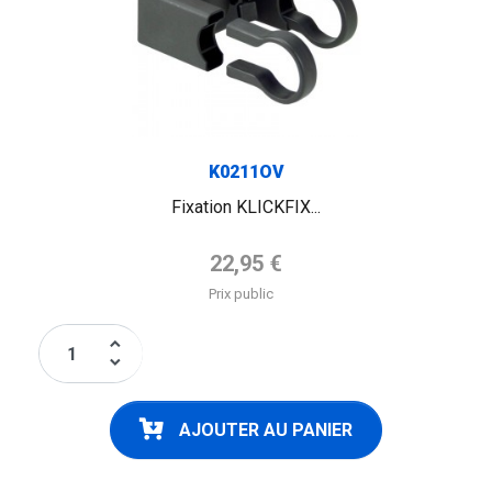
K0211OV
Fixation KLICKFIX...
Prix de base
22,95 €
Prix public
keyboard_arrow_up
keyboard_arrow_down
AJOUTER AU PANIER