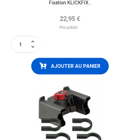
Fixation KLICKFIX...
Prix de base
22,95 €
Prix public
keyboard_arrow_up
keyboard_arrow_down
AJOUTER AU PANIER
FLAG