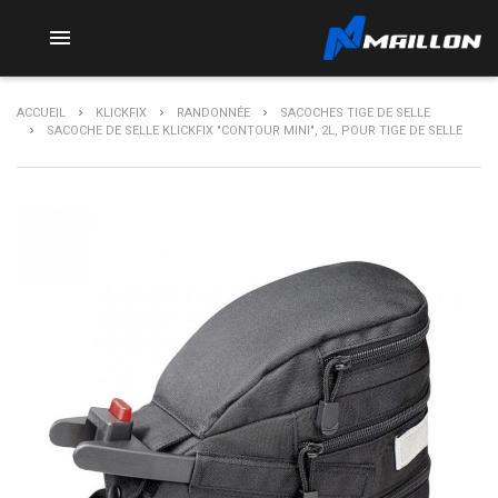

ACCUEIL
KLICKFIX
RANDONNÉE
SACOCHES TIGE DE SELLE
SACOCHE DE SELLE KLICKFIX "CONTOUR MINI", 2L, POUR TIGE DE SELLE