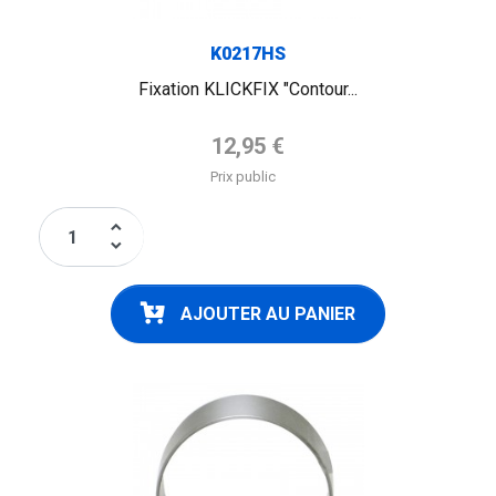
K0217HS
Fixation KLICKFIX "Contour...
Prix de base
12,95 €
Prix public
keyboard_arrow_up
keyboard_arrow_down
AJOUTER AU PANIER