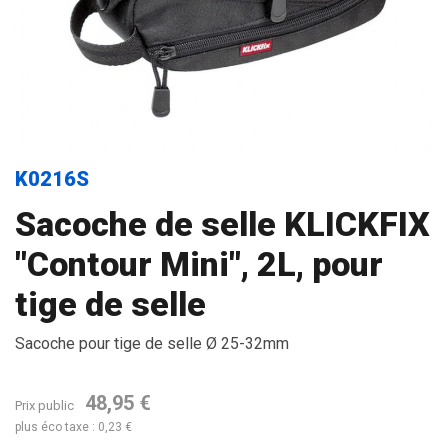
K0216S
Sacoche de selle KLICKFIX
"Contour Mini", 2L, pour
tige de selle
Sacoche pour tige de selle Ø 25-32mm
48,95 €
Prix public
plus éco taxe : 0,23 €