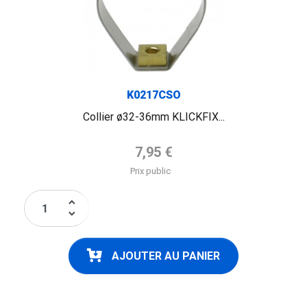
K0217CSO
Collier ø32-36mm KLICKFIX...
Prix de base
7,95 €
Prix public
keyboard_arrow_up
keyboard_arrow_down
AJOUTER AU PANIER