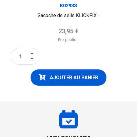
K0293S
Sacoche de selle KLICKFIX...
Prix de base
23,95 €
Prix public
keyboard_arrow_up
keyboard_arrow_down
AJOUTER AU PANIER