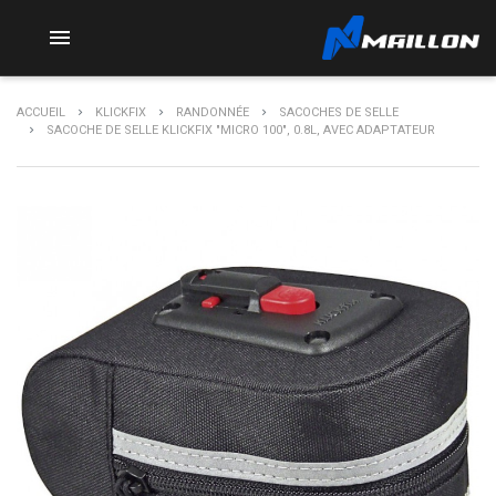

ACCUEIL
KLICKFIX
RANDONNÉE
SACOCHES DE SELLE
SACOCHE DE SELLE KLICKFIX "MICRO 100", 0.8L, AVEC ADAPTATEUR