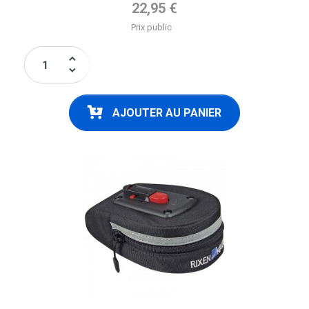
Prix de base
22,95 €
Prix public
keyboard_arrow_up
keyboard_arrow_down
AJOUTER AU PANIER