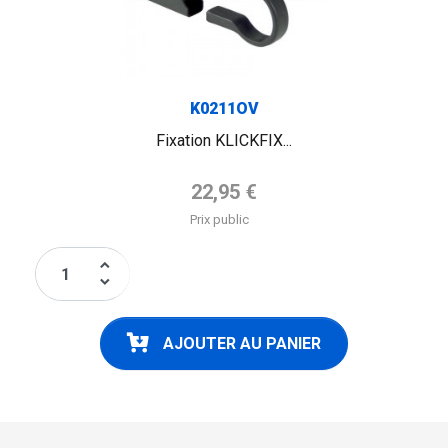
K0211OV
Fixation KLICKFIX...
Prix de base
22,95 €
Prix public
keyboard_arrow_up
keyboard_arrow_down
AJOUTER AU PANIER