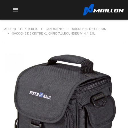

ACCUEIL
KLICKFIX
RANDONNÉE
SACOCHES DE GUIDON
SACOCHE DE CINTRE KLICKFIX "ALLROUNDER MINI", 3.5L