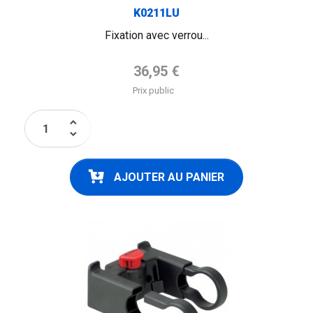
K0211LU
Fixation avec verrou...
Prix de base
36,95 €
Prix public
keyboard_arrow_up
keyboard_arrow_down
AJOUTER AU PANIER
FLAG