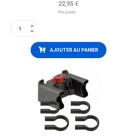
Prix de base
22,95 €
Prix public
keyboard_arrow_up
keyboard_arrow_down
AJOUTER AU PANIER
FLAG