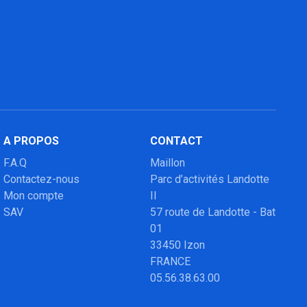
A PROPOS
CONTACT
F.A.Q
Maillon
Contactez-nous
Parc d’activités Landotte
Mon compte
II
SAV
57 route de Landotte - Bat
01
33450 Izon
FRANCE
05.56.38.63.00