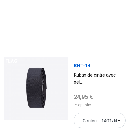
FLAG
BHT-14
Ruban de cintre avec
gel...
Prix de base
24,95 €
Prix public