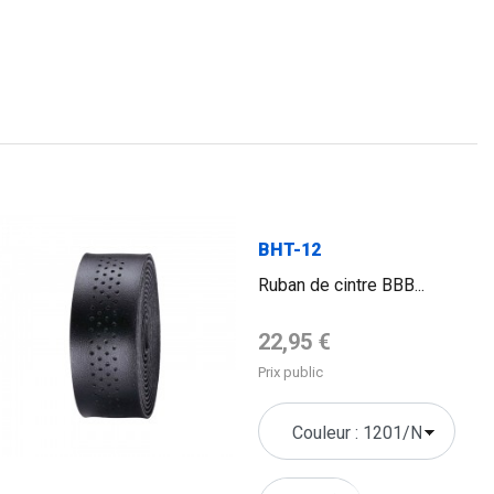
FLAG
BHT-12
Ruban de cintre BBB...
Prix de base
22,95 €
Prix public