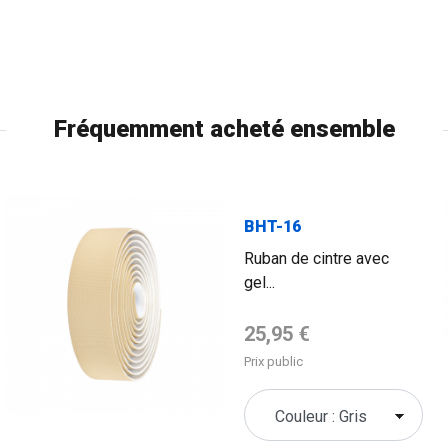
Fréquemment acheté ensemble
FLAG
BHT-16
Ruban de cintre avec
gel...
Prix de base
25,95 €
Prix public