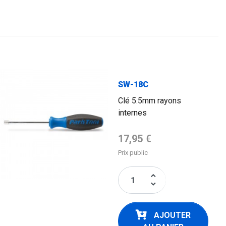
SW-18C
Clé 5.5mm rayons
internes
Prix de base
17,95 €
Prix public
keyboard_arrow_up
keyboard_arrow_down
AJOUTER