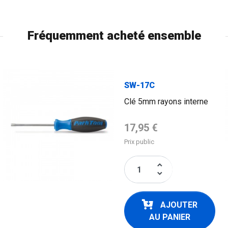
Fréquemment acheté ensemble
SW-17C
Clé 5mm rayons interne
Prix de base
17,95 €
Prix public
keyboard_arrow_up
keyboard_arrow_down
AJOUTER
AU PANIER