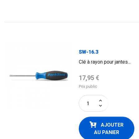
SW-16.3
Clé à rayon pour jantes...
Prix de base
17,95 €
Prix public
keyboard_arrow_up
keyboard_arrow_down
AJOUTER
AU PANIER