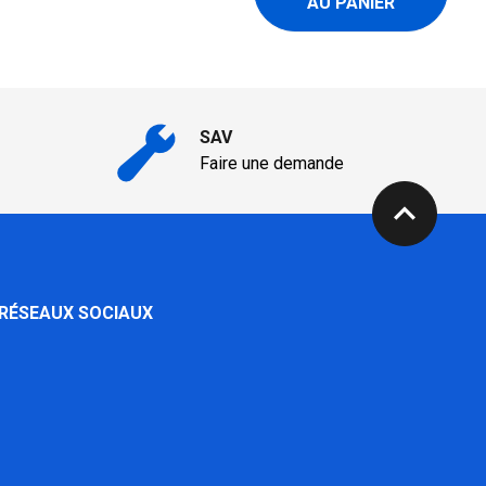
AU PANIER
SAV
Faire une demande
expand_less
 RÉSEAUX SOCIAUX