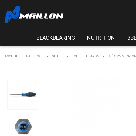
BLACKBEARING
NUTRITION
BB
ACCUEIL
PARKTOOL
OUTILS
ROUES ET RAYON
CLÉ 3.2MM RAYO