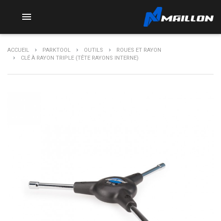

ACCUEIL
PARKTOOL
OUTILS
ROUES ET RAYON
CLÉ À RAYON TRIPLE (TÊTE RAYONS INTERNE)