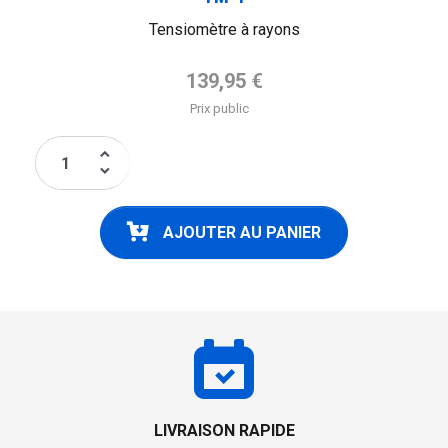
Tensiomètre à rayons
Prix de base
139,95 €
Prix public
keyboard_arrow_up
keyboard_arrow_down
AJOUTER AU PANIER
LIVRAISON RAPIDE