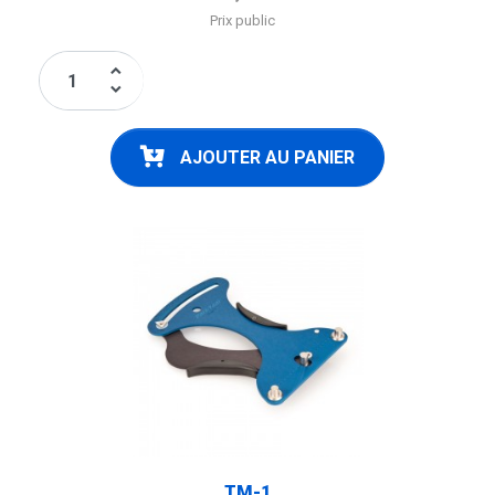
Prix public
keyboard_arrow_up
keyboard_arrow_down
AJOUTER AU PANIER
TM-1