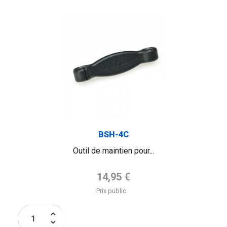
BSH-4C
Outil de maintien pour...
Prix de base
14,95 €
Prix public
keyboard_arrow_up
keyboard_arrow_down