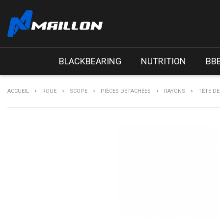
BLACKBEARING
NUTRITION
BB
ACCUEIL
ROUE
SCOPE
PIÈCES DÉTACHÉES
RAYONS
TÊTE DE