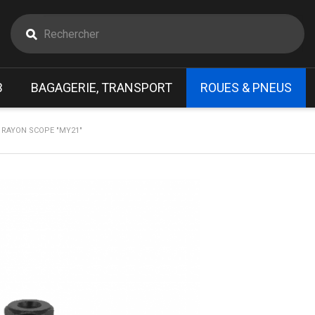
B
BAGAGERIE, TRANSPORT
ROUES & PNEUS
 RAYON SCOPE "MY21"