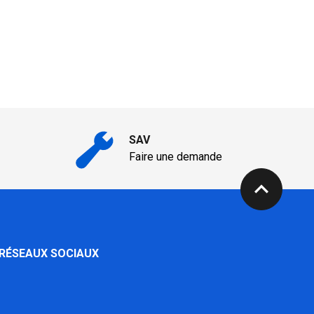
SAV
Faire une demande
expand_less
 RÉSEAUX SOCIAUX