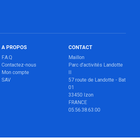
A PROPOS
CONTACT
F.A.Q
Maillon
Contactez-nous
Parc d’activités Landotte
Mon compte
II
SAV
57 route de Landotte - Bat
01
33450 Izon
FRANCE
05.56.38.63.00