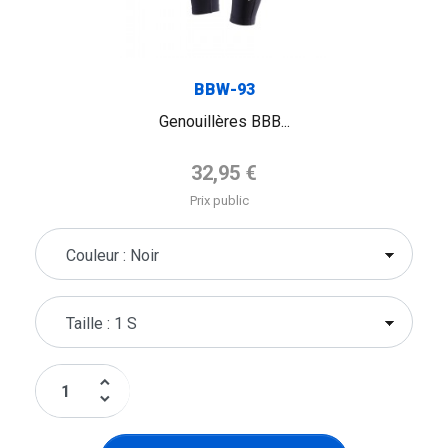
BBW-93
Genouillères BBB...
Prix de base
32,95 €
Prix public
keyboard_arrow_up
keyboard_arrow_down