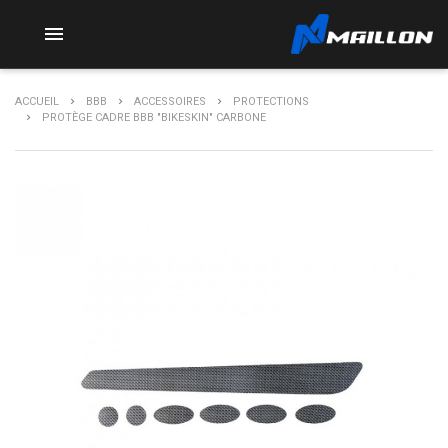

ACCUEIL
BBB
ACCESSOIRES
PROTECTIONS
PROTÈGE CADRE BBB "BIKESKIN" CARBONE