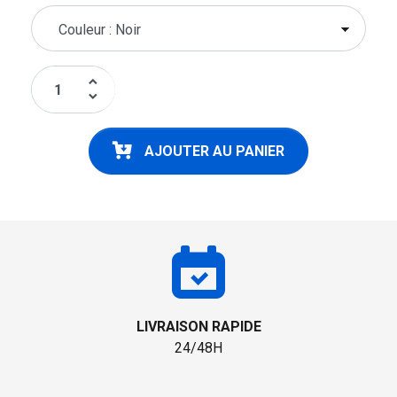
keyboard_arrow_up
keyboard_arrow_down
AJOUTER AU PANIER
LIVRAISON RAPIDE
24/48H