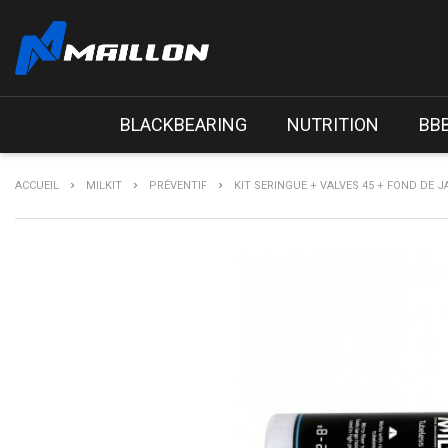
BLACKBEARING
NUTRITION
BB
ACCUEIL
MILKIT
PRÉVENTIF
KIT SERINGUE + VALVES 45 + FOND DE J