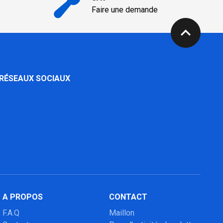
Faire une demande
expand_less
 RÉSEAUX SOCIAUX
A PROPOS
CONTACT
F.A.Q
Maillon