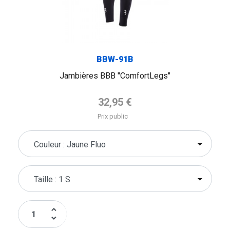
BBW-91B
Jambières BBB "ComfortLegs"
Prix de base
32,95 €
Prix public
keyboard_arrow_up
keyboard_arrow_down