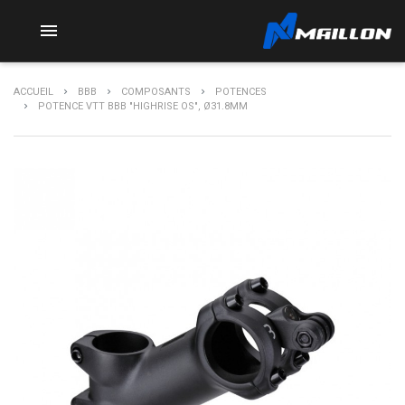

ACCUEIL
BBB
COMPOSANTS
POTENCES
POTENCE VTT BBB "HIGHRISE OS", Ø31.8MM