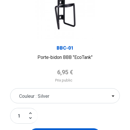
BBC-01
Porte-bidon BBB "EcoTank"
Prix de base
6,95 €
Prix public
keyboard_arrow_up
keyboard_arrow_down