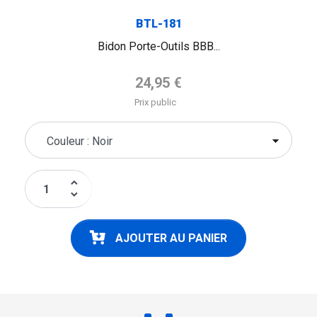
BTL-181
Bidon Porte-Outils BBB...
Prix de base
24,95 €
Prix public
keyboard_arrow_up
keyboard_arrow_down
AJOUTER AU PANIER