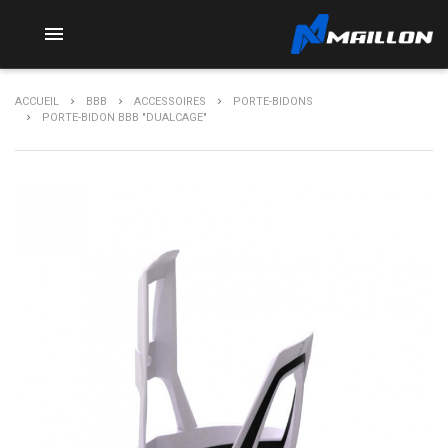

ACCUEIL
BBB
ACCESSOIRES
PORTE-BIDONS
PORTE-BIDON BBB "DUALCAGE"