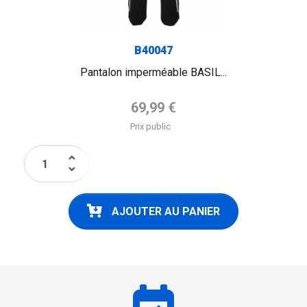
B40047
Pantalon imperméable BASIL...
Prix de base
69,99 €
Prix public
keyboard_arrow_up
keyboard_arrow_down
AJOUTER AU PANIER