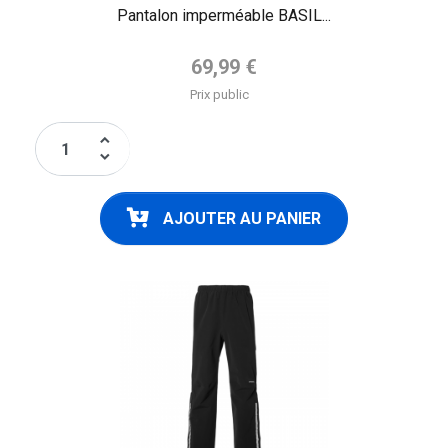
Pantalon imperméable BASIL...
Prix de base
69,99 €
Prix public
keyboard_arrow_up
keyboard_arrow_down
AJOUTER AU PANIER