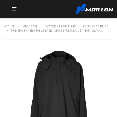

ACCUEIL
MIK / BASIL
VÊTEMENTS DE PLUIE
PONCHO DE PLUIE
PONCHO IMPERMÉABLE BASIL "MOSSE" UNISEX, JET NOIR, XL/XXL