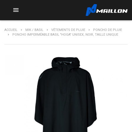

ACCUEIL
MIK / BASIL
VÊTEMENTS DE PLUIE
PONCHO DE PLUIE
PONCHO IMPERMÉABLE BASIL "HOGA" UNISEX, NOIR, TAILLE UNIQUE