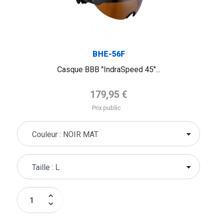
BHE-56F
Casque BBB "IndraSpeed 45"...
Prix de base
179,95 €
Prix public
keyboard_arrow_up
keyboard_arrow_down