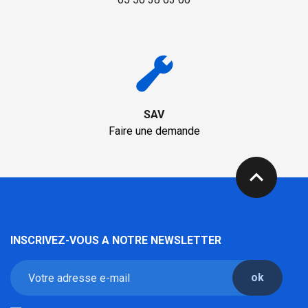
SAV
Faire une demande
expand_less
INSCRIVEZ-VOUS A NOTRE NEWSLETTER
ok