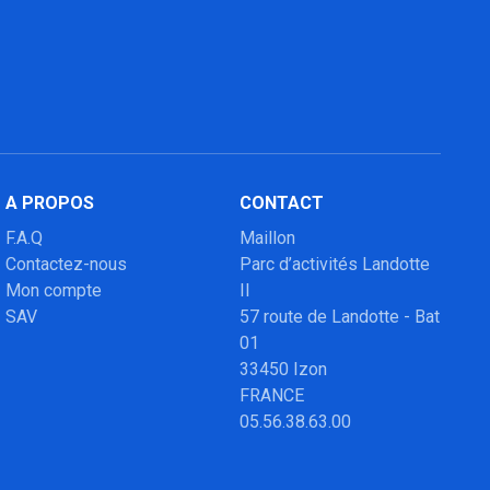
A PROPOS
CONTACT
F.A.Q
Maillon
Contactez-nous
Parc d’activités Landotte
Mon compte
II
SAV
57 route de Landotte - Bat
01
33450 Izon
FRANCE
05.56.38.63.00