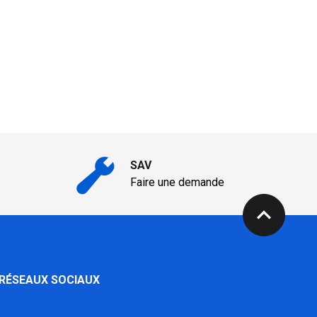
SAV
Faire une demande
expand_less
 RÉSEAUX SOCIAUX