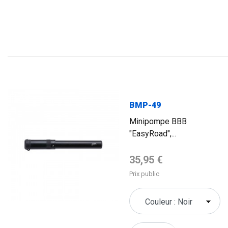
FLAG
BMP-49
Minipompe BBB
"EasyRoad",...
Prix de base
35,95 €
Prix public