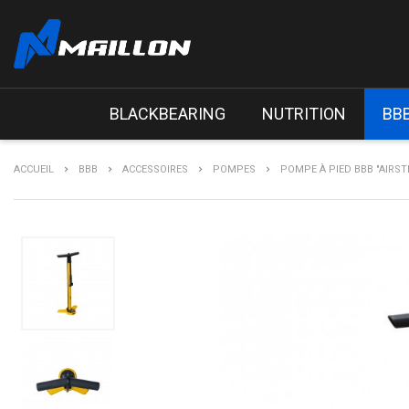
BLACKBEARING
NUTRITION
BB
ACCUEIL
BBB
ACCESSOIRES
POMPES
POMPE À PIED BBB "AIRST