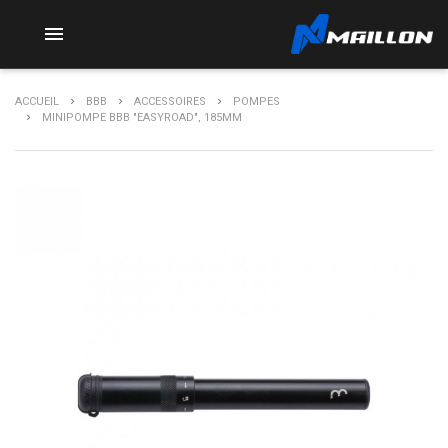

ACCUEIL
BBB
ACCESSOIRES
POMPES
MINIPOMPE BBB "EASYROAD", 185MM