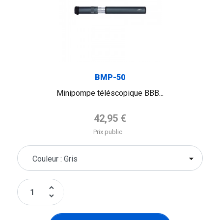
BMP-50
Minipompe téléscopique BBB...
Prix de base
42,95 €
Prix public
keyboard_arrow_up
keyboard_arrow_down