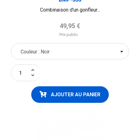
Combinaison d'un gonfleur...
Prix de base
49,95 €
Prix public
keyboard_arrow_up
keyboard_arrow_down
AJOUTER AU PANIER
FLAG