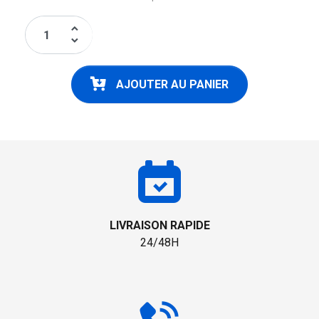
keyboard_arrow_up
keyboard_arrow_down
AJOUTER AU PANIER
LIVRAISON RAPIDE
24/48H