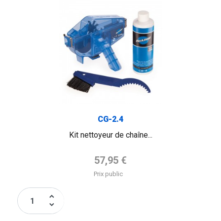
CG-2.4
Kit nettoyeur de chaîne...
Prix de base
57,95 €
Prix public
keyboard_arrow_up
keyboard_arrow_down