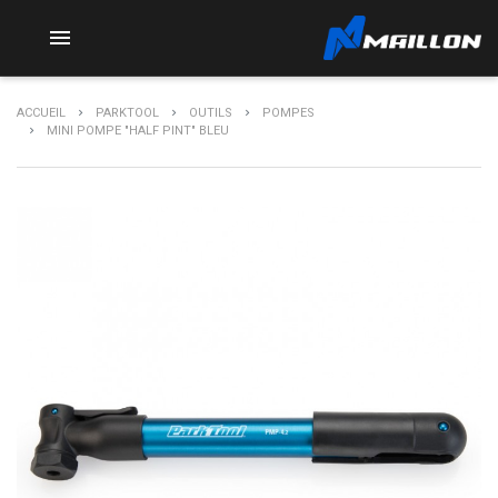

ACCUEIL
PARKTOOL
OUTILS
POMPES
MINI POMPE "HALF PINT" BLEU