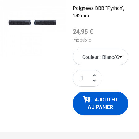
Poignées BBB "Python",
142mm
Prix de base
24,95 €
Prix public
keyboard_arrow_up
keyboard_arrow_down
AJOUTER
AU PANIER