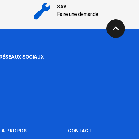
SAV
Faire une demande
expand_less
 RÉSEAUX SOCIAUX
A PROPOS
CONTACT