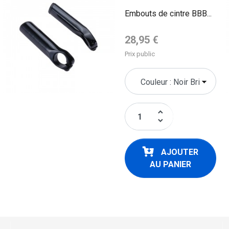
Embouts de cintre BBB...
Prix de base
28,95 €
Prix public
keyboard_arrow_up
keyboard_arrow_down
AJOUTER
AU PANIER