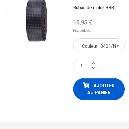
Ruban de cintre BBB...
Prix de base
15,95 €
Prix public
keyboard_arrow_up
keyboard_arrow_down
AJOUTER
AU PANIER