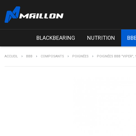
BLACKBEARING
NUTRITION
BB
ACCUEIL
BBB
COMPOSANTS
POIGNÉES
POIGNÉES BBB "VIPER",