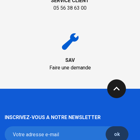
SERVICE CLIENT
05 56 38 63 00
SAV
Faire une demande
expand_less
INSCRIVEZ-VOUS A NOTRE NEWSLETTER
ok