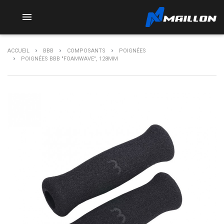

ACCUEIL
BBB
COMPOSANTS
POIGNÉES
POIGNÉES BBB "FOAMWAVE", 128MM