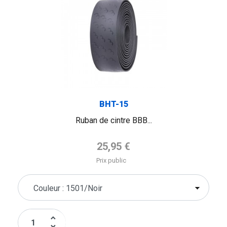
BHT-15
Ruban de cintre BBB...
Prix de base
25,95 €
Prix public
keyboard_arrow_up
keyboard_arrow_down