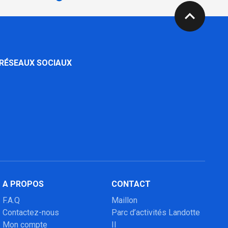
expand_less
 RÉSEAUX SOCIAUX
A PROPOS
CONTACT
F.A.Q
Maillon
Contactez-nous
Parc d’activités Landotte
Mon compte
II