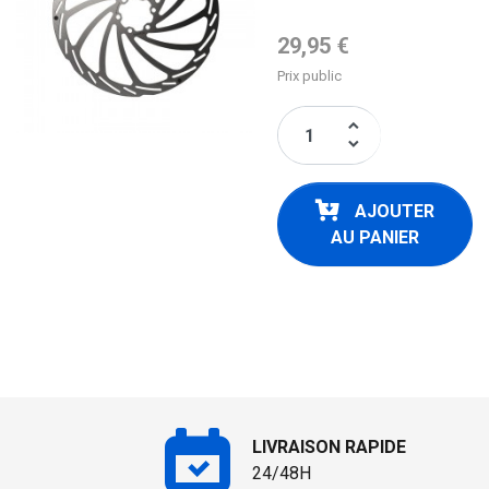
Prix de base
29,95 €
Prix public
keyboard_arrow_up
keyboard_arrow_down
AJOUTER
AU PANIER
LIVRAISON RAPIDE
24/48H