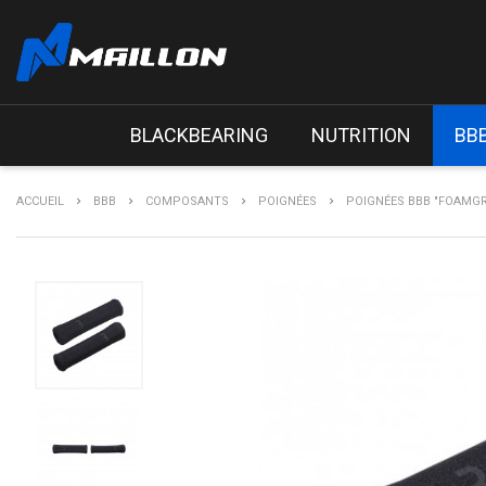
BLACKBEARING
NUTRITION
BB
ACCUEIL
BBB
COMPOSANTS
POIGNÉES
POIGNÉES BBB "FOAMGR