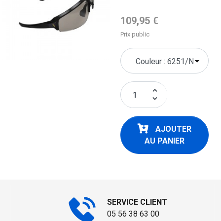
Prix de base
109,95 €
Prix public
keyboard_arrow_up
keyboard_arrow_down
AJOUTER
AU PANIER
SERVICE CLIENT
05 56 38 63 00