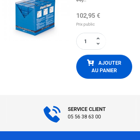
Prix de base
102,95 €
Prix public
keyboard_arrow_up
keyboard_arrow_down
AJOUTER
AU PANIER
SERVICE CLIENT
05 56 38 63 00