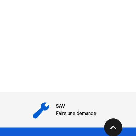
SAV
Faire une demande
expand_less