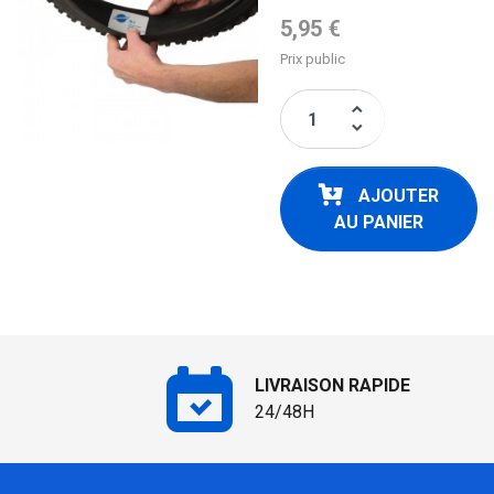
Prix de base
5,95 €
Prix public
keyboard_arrow_up
keyboard_arrow_down
AJOUTER
AU PANIER
LIVRAISON RAPIDE
24/48H