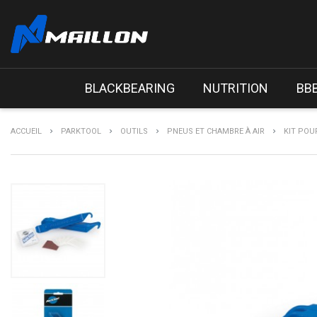
BLACKBEARING
NUTRITION
BB
ACCUEIL
PARKTOOL
OUTILS
PNEUS ET CHAMBRE À AIR
KIT POU