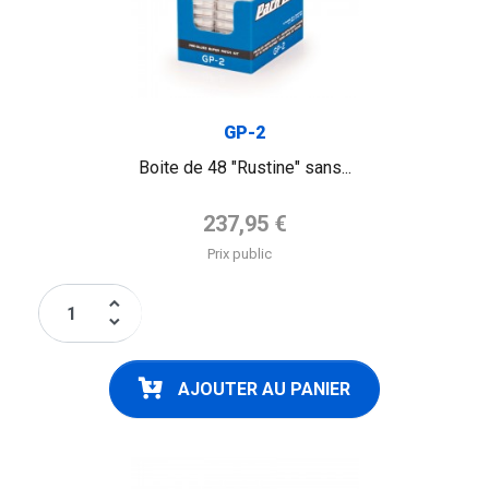
GP-2
Boite de 48 "Rustine" sans...
Prix de base
237,95 €
Prix public
keyboard_arrow_up
keyboard_arrow_down
AJOUTER AU PANIER