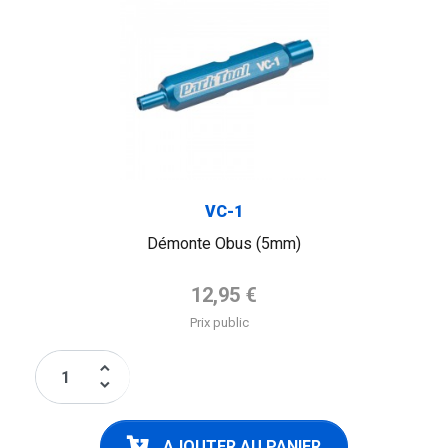
VC-1
Démonte Obus (5mm)
Prix de base
12,95 €
Prix public
keyboard_arrow_up
keyboard_arrow_down
AJOUTER AU PANIER