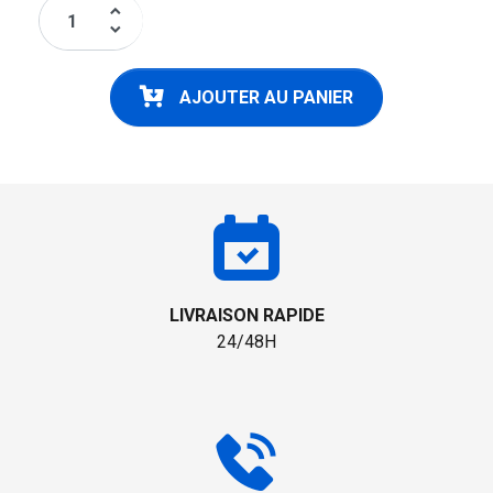
keyboard_arrow_up
keyboard_arrow_down
AJOUTER AU PANIER
LIVRAISON RAPIDE
24/48H