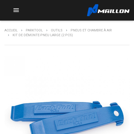

ACCUEIL
PARKTOOL
OUTILS
PNEUS ET CHAMBRE À AIR
KIT DE DÉMONTE-PNEU LARGE (2 PCS)