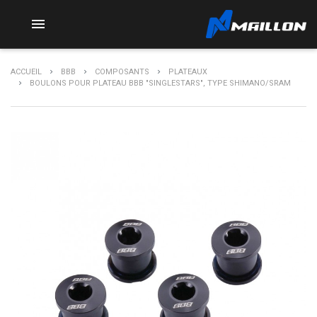

ACCUEIL
BBB
COMPOSANTS
PLATEAUX
BOULONS POUR PLATEAU BBB "SINGLESTARS", TYPE SHIMANO/SRAM