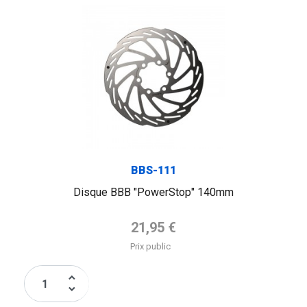
BBS-111
Disque BBB "PowerStop" 140mm
Prix de base
21,95 €
Prix public
keyboard_arrow_up
keyboard_arrow_down