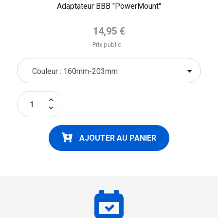
Adaptateur BBB "PowerMount"
Prix de base
14,95 €
Prix public
keyboard_arrow_up
keyboard_arrow_down
AJOUTER AU PANIER