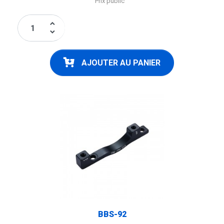
Prix public
keyboard_arrow_up
keyboard_arrow_down
AJOUTER AU PANIER
BBS-92