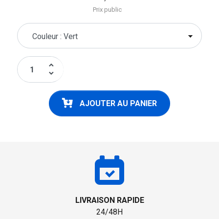
Prix public
keyboard_arrow_up
keyboard_arrow_down
AJOUTER AU PANIER
LIVRAISON RAPIDE
24/48H