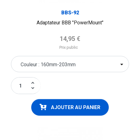
BBS-92
Adaptateur BBB "PowerMount"
Prix de base
14,95 €
Prix public
keyboard_arrow_up
keyboard_arrow_down
AJOUTER AU PANIER
FLAG