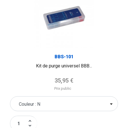
BBS-101
Kit de purge universel BBB...
Prix de base
35,95 €
Prix public
keyboard_arrow_up
keyboard_arrow_down