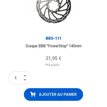
BBS-111
Disque BBB "PowerStop" 140mm
Prix de base
21,95 €
Prix public
keyboard_arrow_up
keyboard_arrow_down
AJOUTER AU PANIER