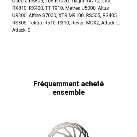
Ultegra RS805, 105 R7070, Tiagra R4770, GRX
RX810, RX400, TT T910, Metrea U5000, Altus
UR300, Alfine S7000, XTR M9100, RS505, RS405,
RS305, Tektro: R510, R310, Rever: MCX2, Attack-U,
Attack-S
Fréquemment acheté
ensemble