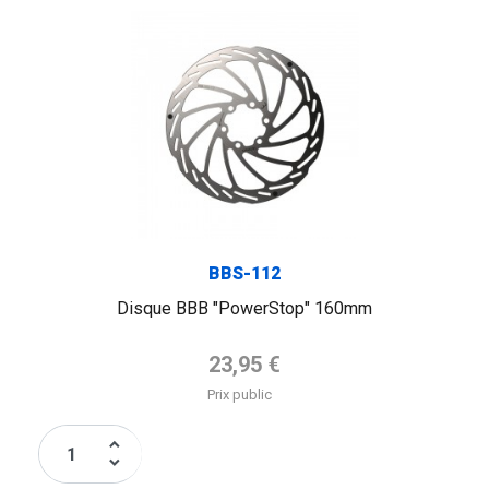
BBS-112
Disque BBB "PowerStop" 160mm
Prix de base
23,95 €
Prix public
keyboard_arrow_up
keyboard_arrow_down