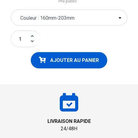
Prix public
keyboard_arrow_up
keyboard_arrow_down
AJOUTER AU PANIER
LIVRAISON RAPIDE
24/48H