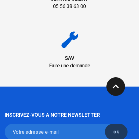
05 56 38 63 00
SAV
Faire une demande
expand_less
INSCRIVEZ-VOUS A NOTRE NEWSLETTER
ok