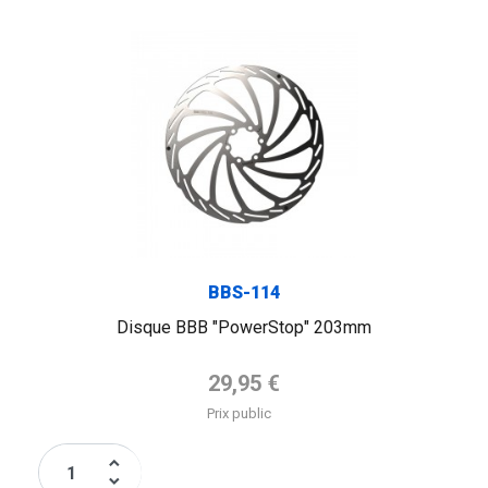
BBS-114
Disque BBB "PowerStop" 203mm
Prix de base
29,95 €
Prix public
keyboard_arrow_up
keyboard_arrow_down