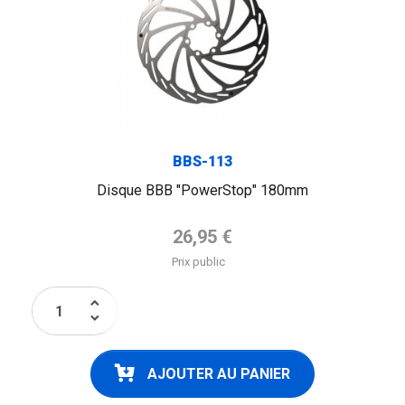
BBS-113
Disque BBB "PowerStop" 180mm
Prix de base
26,95 €
Prix public
keyboard_arrow_up
keyboard_arrow_down
AJOUTER AU PANIER