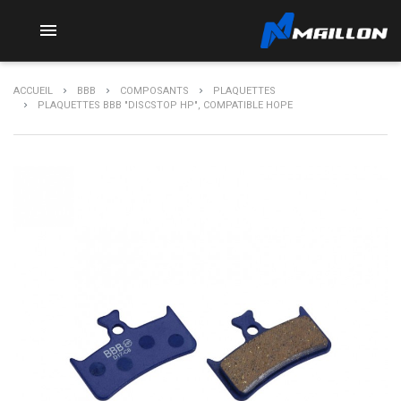

ACCUEIL
BBB
COMPOSANTS
PLAQUETTES
PLAQUETTES BBB "DISCSTOP HP", COMPATIBLE HOPE