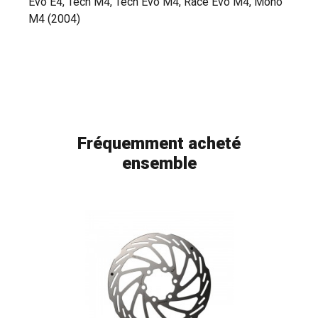
Evo E4, Tech M4, Tech Evo M4, Race Evo M4, Mono
M4 (2004)
Fréquemment acheté
ensemble