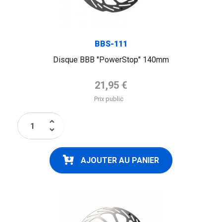
BBS-111
Disque BBB "PowerStop" 140mm
Prix de base
21,95 €
Prix public
keyboard_arrow_up
keyboard_arrow_down
AJOUTER AU PANIER