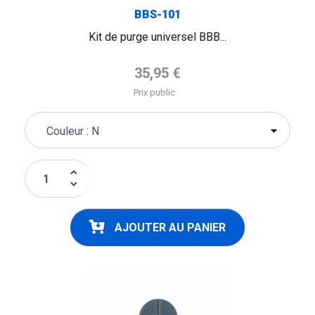
BBS-101
Kit de purge universel BBB...
Prix de base
35,95 €
Prix public
keyboard_arrow_up
keyboard_arrow_down
AJOUTER AU PANIER