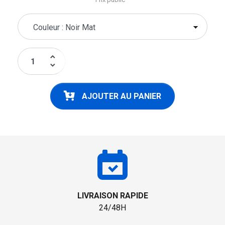
keyboard_arrow_up
keyboard_arrow_down
AJOUTER AU PANIER
LIVRAISON RAPIDE
24/48H