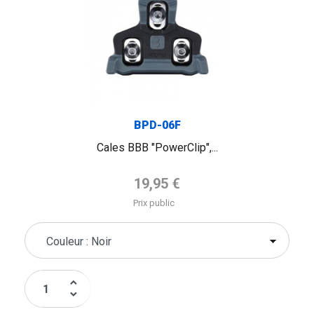
BPD-06F
Cales BBB "PowerClip",...
Prix de base
19,95 €
Prix public
keyboard_arrow_up
keyboard_arrow_down