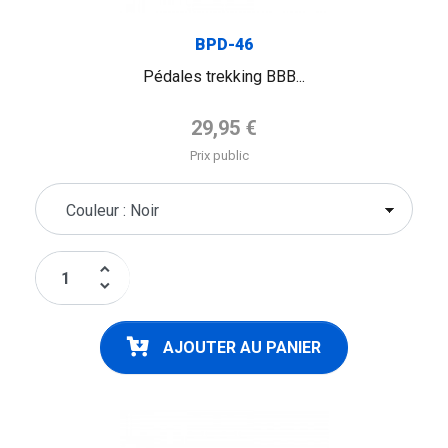
BPD-46
Pédales trekking BBB...
Prix de base
29,95 €
Prix public
keyboard_arrow_up
keyboard_arrow_down
AJOUTER AU PANIER