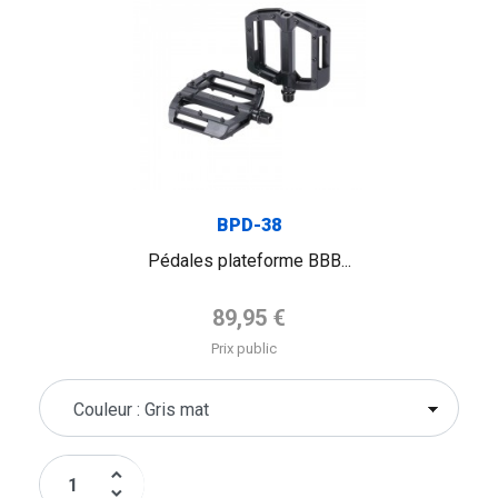
BPD-38
Pédales plateforme BBB...
Prix de base
89,95 €
Prix public
keyboard_arrow_up
keyboard_arrow_down