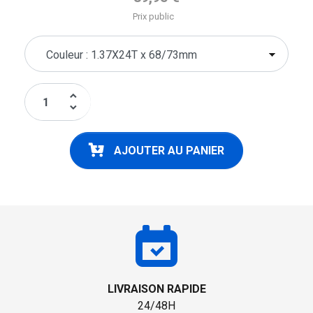
Prix public
keyboard_arrow_up
keyboard_arrow_down
AJOUTER AU PANIER
LIVRAISON RAPIDE
24/48H