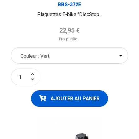
BBS-372E
Plaquettes E-bike "DiscStop...
Prix de base
22,95 €
Prix public
keyboard_arrow_up
keyboard_arrow_down
AJOUTER AU PANIER