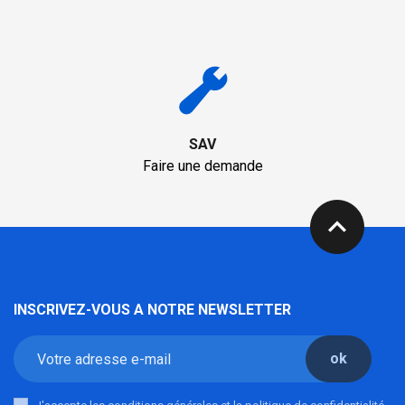
SAV
Faire une demande
expand_less
INSCRIVEZ-VOUS A NOTRE NEWSLETTER
ok