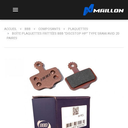

ACCUEIL
BBB
COMPOSANTS
PLAQUETTES
BOÎTE PLAQUETTES FRITTÉES BBB "DISCSTOP HP" TYPE SRAM/AVID 20
PAIRES