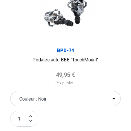
BPD-74
Pédales auto BBB "TouchMount"
Prix de base
49,95 €
Prix public
keyboard_arrow_up
keyboard_arrow_down