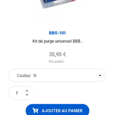
BBS-101
Kit de purge universel BBB...
Prix de base
35,95 €
Prix public
keyboard_arrow_up
keyboard_arrow_down
AJOUTER AU PANIER