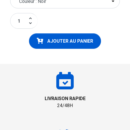
keyboard_arrow_up
keyboard_arrow_down
AJOUTER AU PANIER
LIVRAISON RAPIDE
24/48H