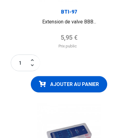
BTI-97
Extension de valve BBB...
Prix de base
5,95 €
Prix public
keyboard_arrow_up
keyboard_arrow_down
AJOUTER AU PANIER
FLAG