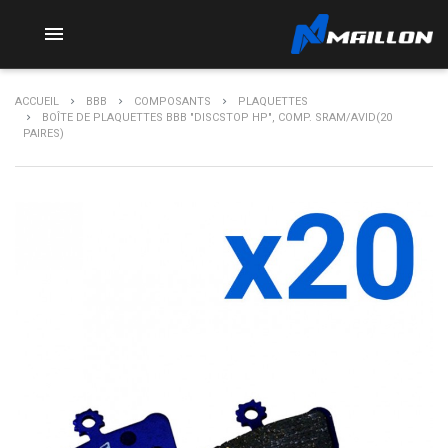

ACCUEIL
BBB
COMPOSANTS
PLAQUETTES
BOÎTE DE PLAQUETTES BBB "DISCSTOP HP", COMP. SRAM/AVID(20
PAIRES)