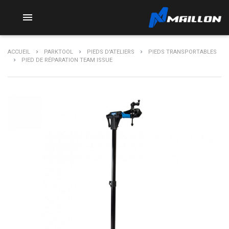

ACCUEIL
PARKTOOL
PIEDS D'ATELIERS
PIEDS TRANSPORTABLES
PIED DE RÉPARATION TEAM ISSUE