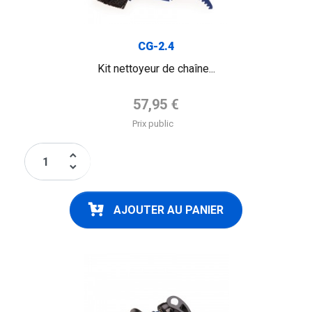
CG-2.4
Kit nettoyeur de chaîne...
Prix de base
57,95 €
Prix public
keyboard_arrow_up
keyboard_arrow_down
AJOUTER AU PANIER