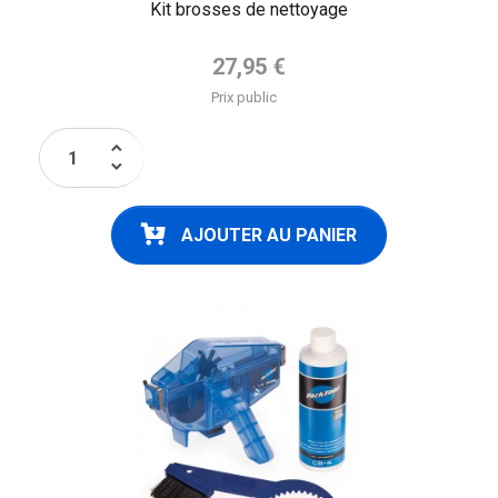
Kit brosses de nettoyage
Prix de base
27,95 €
Prix public
keyboard_arrow_up
keyboard_arrow_down
AJOUTER AU PANIER