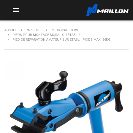

ACCUEIL
PARKTOOL
PIEDS D'ATELIERS
PIEDS POUR MONTAGE MURAL OU ÉTABLIS
PIED DE RÉPARATION AMATEUR SUR ÉTABLI (POIDS MAX. 36KG)