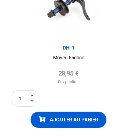
DH-1
Moyeu Factice
Prix de base
28,95 €
Prix public
keyboard_arrow_up
keyboard_arrow_down
AJOUTER AU PANIER