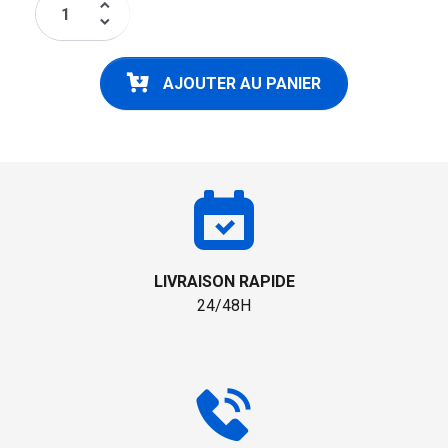
keyboard_arrow_up
keyboard_arrow_down
AJOUTER AU PANIER
LIVRAISON RAPIDE
24/48H