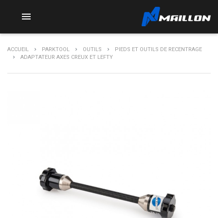

ACCUEIL
PARKTOOL
OUTILS
PIEDS ET OUTILS DE RECENTRAGE
ADAPTATEUR AXES CREUX ET LEFTY